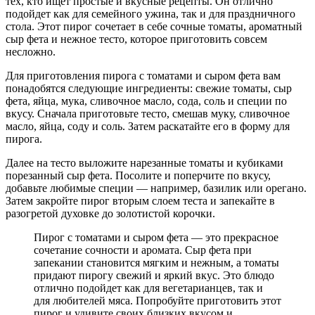
тех, кто ищет простые и вкусные рецепты. Он отлично
подойдет как для семейного ужина, так и для праздничного
стола. Этот пирог сочетает в себе сочные томаты, ароматный
сыр фета и нежное тесто, которое приготовить совсем
несложно.
Для приготовления пирога с томатами и сыром фета вам
понадобятся следующие ингредиенты: свежие томаты, сыр
фета, яйца, мука, сливочное масло, сода, соль и специи по
вкусу. Сначала приготовьте тесто, смешав муку, сливочное
масло, яйца, соду и соль. Затем раскатайте его в форму для
пирога.
Далее на тесто выложите нарезанные томаты и кубиками
порезанный сыр фета. Посолите и поперчите по вкусу,
добавьте любимые специи — например, базилик или орегано.
Затем закройте пирог вторым слоем теста и запекайте в
разогретой духовке до золотистой корочки.
Пирог с томатами и сыром фета — это прекрасное
сочетание сочности и аромата. Сыр фета при
запекании становится мягким и нежным, а томаты
придают пирогу свежий и яркий вкус. Это блюдо
отлично подойдет как для вегетарианцев, так и
для любителей мяса. Попробуйте приготовить этот
пирог и удивите своих близких вкусом и