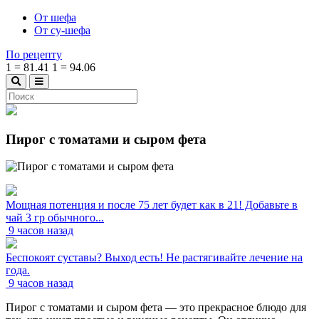
От шефа
От су-шефа
По рецепту
1
=
81.41
1
=
94.06
Пирог с томатами и сыром фета
Мощная потенция и после 75 лет будет как в 21! Добавьте в
чай 3 гр обычного...
9 часов назад
Беспокоят суставы? Выход есть! Не растягивайте лечение на
года.
9 часов назад
Пирог с томатами и сыром фета — это прекрасное блюдо для