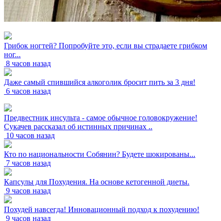
Грибок ногтей? Попробуйте это, если вы страдаете грибком
ног...
8 часов назад
Даже самый спившийся алкоголик бросит пить за 3 дня!
6 часов назад
Предвестник инсульта - самое обычное головокружение!
Сукачев рассказал об истинных причинах ..
10 часов назад
Кто по национальности Собянин? Будете шокированы...
7 часов назад
Капсулы для Похудения. На основе кетогенной диеты.
9 часов назад
Похудей навсегда! Инновационный подход к похудению!
9 часов назад