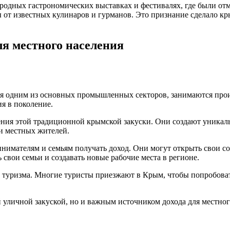
одных гастрономических выставках и фестивалях, где были от
от известных кулинаров и гурманов. Это признание сделало кр
ля местного населения
ся одним из основных промышленных секторов, занимаются произ
ия в поколение.
ия этой традиционной крымской закуски. Они создают уникальн
и местных жителей.
имателям и семьям получать доход. Они могут открыть свои со
свои семьи и создавать новые рабочие места в регионе.
 туризма. Многие туристы приезжают в Крым, чтобы попробоват
й уличной закуской, но и важным источником дохода для местно