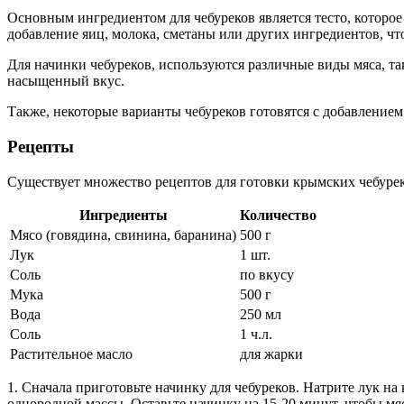
Основным ингредиентом для чебуреков является тесто, которое
добавление яиц, молока, сметаны или других ингредиентов, чт
Для начинки чебуреков, используются различные виды мяса, та
насыщенный вкус.
Также, некоторые варианты чебуреков готовятся с добавлением
Рецепты
Существует множество рецептов для готовки крымских чебурек
Ингредиенты
Количество
Мясо (говядина, свинина, баранина)
500 г
Лук
1 шт.
Соль
по вкусу
Мука
500 г
Вода
250 мл
Соль
1 ч.л.
Растительное масло
для жарки
1. Сначала приготовьте начинку для чебуреков. Натрите лук на
однородной массы. Оставьте начинку на 15-20 минут, чтобы мя