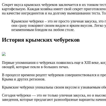
Секрет вкуса крымских чебуреков заключается в их тонком тес
картофельную. Каждая хозяйка имеет свой секрет приготовлен
на качестве ингредиентов и на долгому вымешивании теста. Т
Крымские чебуреки – это не просто уличная закуска, это
они сразу покоряют своим видом и ярким вкусом. Легко 
незаменимым блюдом на любом столе.
История крымских чебуреков
Первые упоминания о чебуреках появились еще в XIII веке, ко
овощей, которые пекли в больших печах.
В процессе времени рецепт чебуреков совершенствовался и пре
Крыма и других регионов.
Крымские чебуреки уникальны своим вкусом и узнаваемым оберт
Сегодня чебуреки — это не только уличная закуска, но и выс
заведения, которые предлагают разнообразные варианты начин