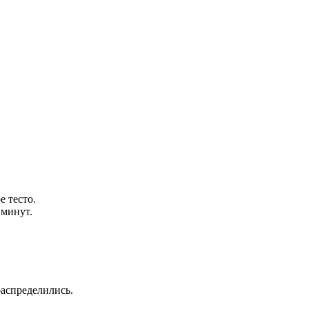
е тесто.
 минут.
аспределились.