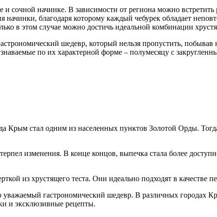
те и сочной начинке. В зависимости от региона можно встретит
ия начинки, благодаря которому каждый чебурек обладает непов
олько в этом случае можно достичь идеальной комбинации хруст
 гастрономический шедевр, который нельзя пропустить, побывав
узнаваемые по их характерной форме – полумесяцу с закруглен
гда Крым стал одним из населенных пунктов Золотой Орды. Тогд
терпел изменения. В конце концов, выпечка стала более доступ
кой из хрустящего теста. Они идеально подходят в качестве пе
око уважаемый гастрономический шедевр. В различных городах 
ки и эксклюзивные рецепты.