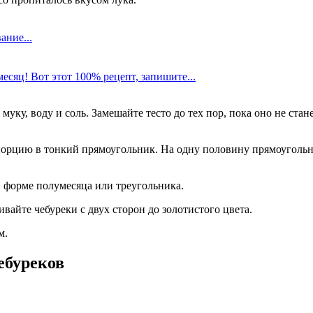
ание...
есяц! Вот этот 100% рецепт, запишите...
муку, воду и соль. Замешайте тесто до тех пор, пока оно не ста
 порцию в тонкий прямоугольник. На одну половину прямоуголь
в форме полумесяца или треугольника.
ивайте чебуреки с двух сторон до золотистого цвета.
м.
ебуреков