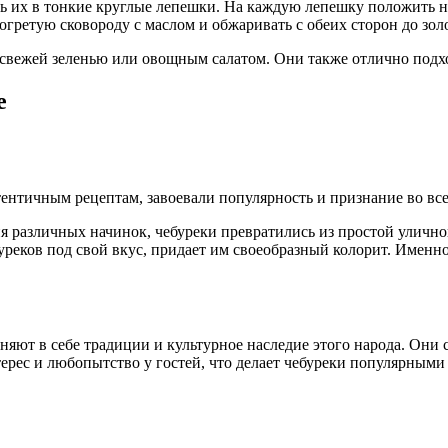
ть их в тонкие круглые лепешки. На каждую лепешку положить н
гретую сковороду с маслом и обжаривать с обеих сторон до золо
вежей зеленью или овощным салатом. Они также отлично подход
е
тентичным рецептам, завоевали популярность и признание во вс
я различных начинок, чебуреки превратились из простой уличн
реков под свой вкус, придает им своеобразный колорит. Именно
иняют в себе традиции и культурное наследие этого народа. Он
ерес и любопытство у гостей, что делает чебуреки популярными 