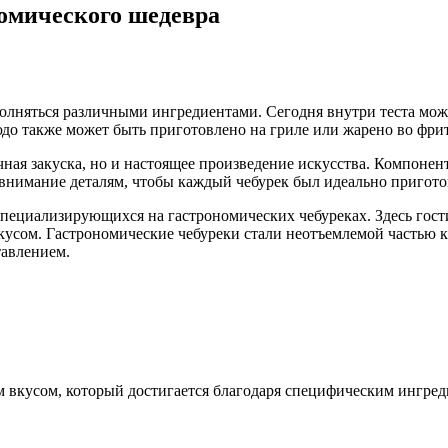
номического шедевра
полняться различными ингредиентами. Сегодня внутри теста мож
юдо также может быть приготовлено на гриле или жарено во фрит
ная закуска, но и настоящее произведение искусства. Компонен
 внимание деталям, чтобы каждый чебурек был идеально пригото
пециализирующихся на гастрономических чебуреках. Здесь гост
кусом. Гастрономические чебуреки стали неотъемлемой частью 
авлением.
вкусом, который достигается благодаря специфическим ингред