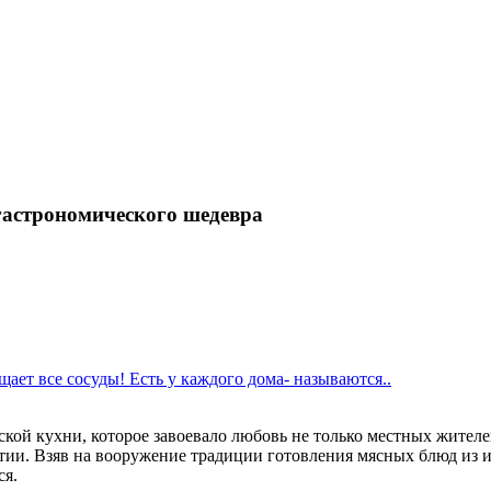
 гастрономического шедевра
щает все сосуды! Есть у каждого дома- называются..
ской кухни, которое завоевало любовь не только местных жителе
тии. Взяв на вооружение традиции готовления мясных блюд из 
ся.