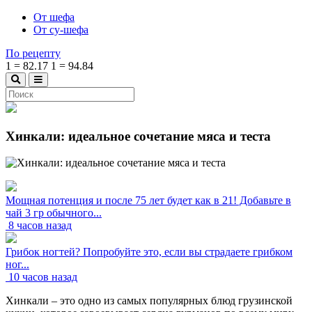
От шефа
От су-шефа
По рецепту
1
=
82.17
1
=
94.84
Хинкали: идеальное сочетание мяса и теста
Мощная потенция и после 75 лет будет как в 21! Добавьте в
чай 3 гр обычного...
8 часов назад
Грибок ногтей? Попробуйте это, если вы страдаете грибком
ног...
10 часов назад
Хинкали – это одно из самых популярных блюд грузинской