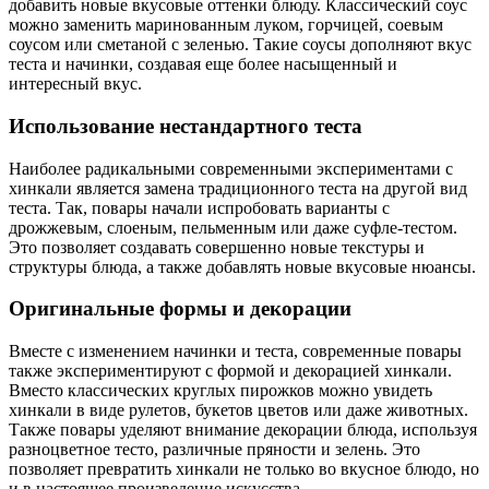
добавить новые вкусовые оттенки блюду. Классический соус
можно заменить маринованным луком, горчицей, соевым
соусом или сметаной с зеленью. Такие соусы дополняют вкус
теста и начинки, создавая еще более насыщенный и
интересный вкус.
Использование нестандартного теста
Наиболее радикальными современными экспериментами с
хинкали является замена традиционного теста на другой вид
теста. Так, повары начали испробовать варианты с
дрожжевым, слоеным, пельменным или даже суфле-тестом.
Это позволяет создавать совершенно новые текстуры и
структуры блюда, а также добавлять новые вкусовые нюансы.
Оригинальные формы и декорации
Вместе с изменением начинки и теста, современные повары
также экспериментируют с формой и декорацией хинкали.
Вместо классических круглых пирожков можно увидеть
хинкали в виде рулетов, букетов цветов или даже животных.
Также повары уделяют внимание декорации блюда, используя
разноцветное тесто, различные пряности и зелень. Это
позволяет превратить хинкали не только во вкусное блюдо, но
и в настоящее произведение искусства.