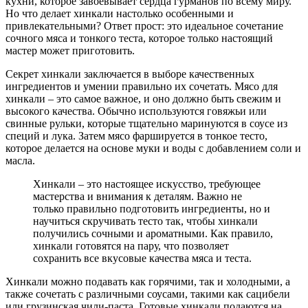
кухни, которое завоевывает сердца гурманов по всему миру.
Но что делает хинкали настолько особенными и
привлекательными? Ответ прост: это идеальное сочетание
сочного мяса и тонкого теста, которое только настоящий
мастер может приготовить.
Секрет хинкали заключается в выборе качественных
ингредиентов и умении правильно их сочетать. Мясо для
хинкали – это самое важное, и оно должно быть свежим и
высокого качества. Обычно используются говяжьи или
свинные рульки, которые тщательно маринуются в соусе из
специй и лука. Затем мясо фаршируется в тонкое тесто,
которое делается на основе муки и воды с добавлением соли и
масла.
Хинкали – это настоящее искусство, требующее
мастерства и внимания к деталям. Важно не
только правильно подготовить ингредиенты, но и
научиться скручивать тесто так, чтобы хинкали
получились сочными и ароматными. Как правило,
хинкали готовятся на пару, что позволяет
сохранить все вкусовые качества мяса и теста.
Хинкали можно подавать как горячими, так и холодными, а
также сочетать с различными соусами, такими как сацибели
или грузинская чили-паста. Готовые хинкали подаются на