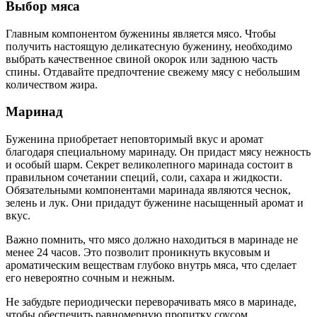
Выбор мяса
Главным компонентом буженины является мясо. Чтобы
получить настоящую деликатесную буженину, необходимо
выбрать качественное свиной окорок или заднюю часть
спины. Отдавайте предпочтение свежему мясу с небольшим
количеством жира.
Маринад
Буженина приобретает неповторимый вкус и аромат
благодаря специальному маринаду. Он придаст мясу нежность
и особый шарм. Секрет великолепного маринада состоит в
правильном сочетании специй, соли, сахара и жидкости.
Обязательными компонентами маринада являются чеснок,
зелень и лук. Они придадут буженине насыщенный аромат и
вкус.
Важно помнить, что мясо должно находиться в маринаде не
менее 24 часов. Это позволит проникнуть вкусовым и
ароматическим веществам глубоко внутрь мяса, что сделает
его невероятно сочным и нежным.
Не забудьте периодически переворачивать мясо в маринаде,
чтобы обеспечить равномерную пропитку соусом.