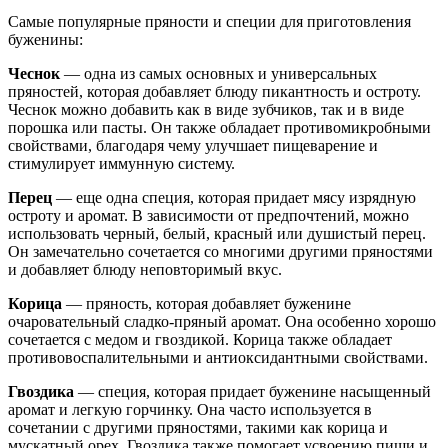
Самые популярные пряности и специи для приготовления
буженины:
Чеснок
— одна из самых основных и универсальных
пряностей, которая добавляет блюду пикантность и остроту.
Чеснок можно добавить как в виде зубчиков, так и в виде
порошка или пасты. Он также обладает противомикробными
свойствами, благодаря чему улучшает пищеварение и
стимулирует иммунную систему.
Перец
— еще одна специя, которая придает мясу изрядную
остроту и аромат. В зависимости от предпочтений, можно
использовать черный, белый, красный или душистый перец.
Он замечательно сочетается со многими другими пряностями
и добавляет блюду неповторимый вкус.
Корица
— пряность, которая добавляет буженине
очаровательный сладко-пряный аромат. Она особенно хорошо
сочетается с медом и гвоздикой. Корица также обладает
противовоспалительными и антиоксидантными свойствами.
Гвоздика
— специя, которая придает буженине насыщенный
аромат и легкую горчинку. Она часто используется в
сочетании с другими пряностями, такими как корица и
мускатный орех. Гвоздика также помогает усвоению пищи и