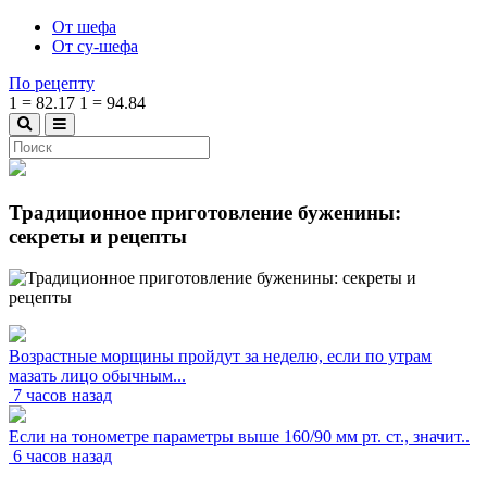
От шефа
От су-шефа
По рецепту
1
=
82.17
1
=
94.84
Традиционное приготовление буженины:
секреты и рецепты
Возрастные морщины пройдут за неделю, если по утрам
мазать лицо обычным...
7 часов назад
Если на тонометре параметры выше 160/90 мм рт. ст., значит..
6 часов назад