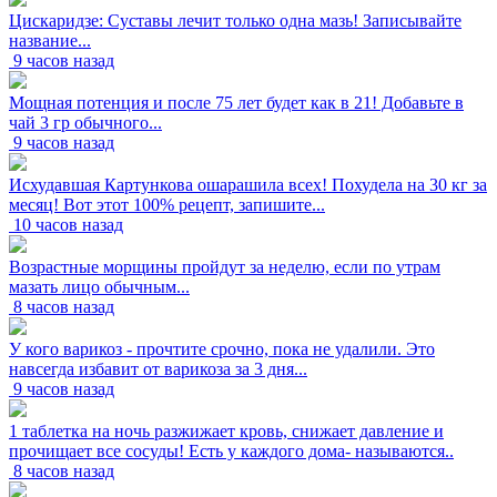
Цискаридзе: Суставы лечит только одна мазь! Записывайте
название...
9 часов назад
Мощная потенция и после 75 лет будет как в 21! Добавьте в
чай 3 гр обычного...
9 часов назад
Исхудавшая Картункова ошарашила всех! Похудела на 30 кг за
месяц! Вот этот 100% рецепт, запишите...
10 часов назад
Возрастные морщины пройдут за неделю, если по утрам
мазать лицо обычным...
8 часов назад
У кого варикоз - прочтите срочно, пока не удалили. Это
навсегда избавит от варикоза за 3 дня...
9 часов назад
1 таблетка на ночь разжижает кровь, снижает давление и
прочищает все сосуды! Есть у каждого дома- называются..
8 часов назад