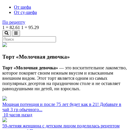
От шефа
От су-шефа
По рецепту
1
=
82.61
1
=
95.29
Торт «Молочная девочка»
Торт «Молочная девочка»
— это восхитительное лакомство,
которое покоряет своим нежным вкусом и изысканным
внешним видом. Этот торт является одним из самых
популярных десертов на праздничном столе и не оставляет
равнодушными ни детей, ни взрослых.
Мощная потенция и после 75 лет будет как в 21! Добавьте в
чай 3 гр обычного...
10 часов назад
59-летняя женщина с детским лицом поделилась рецептом