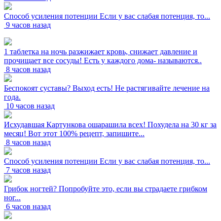
Способ усиления потенции Если у вас слабая потенция, то...
9 часов назад
1 таблетка на ночь разжижает кровь, снижает давление и
прочищает все сосуды! Есть у каждого дома- называются..
8 часов назад
Беспокоят суставы? Выход есть! Не растягивайте лечение на
года.
10 часов назад
Исхудавшая Картункова ошарашила всех! Похудела на 30 кг за
месяц! Вот этот 100% рецепт, запишите...
8 часов назад
Способ усиления потенции Если у вас слабая потенция, то...
7 часов назад
Грибок ногтей? Попробуйте это, если вы страдаете грибком
ног...
6 часов назад