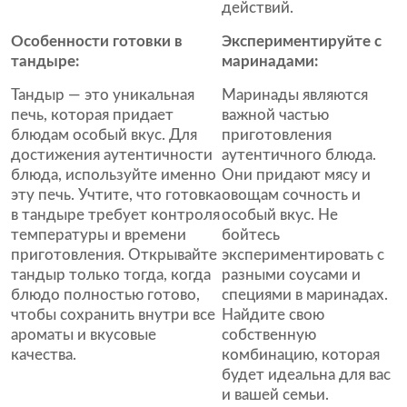
действий.
Особенности готовки в
Экспериментируйте с
тандыре:
маринадами:
Тандыр — это уникальная
Маринады являются
печь, которая придает
важной частью
блюдам особый вкус. Для
приготовления
достижения аутентичности
аутентичного блюда.
блюда, используйте именно
Они придают мясу и
эту печь. Учтите, что готовка
овощам сочность и
в тандыре требует контроля
особый вкус. Не
температуры и времени
бойтесь
приготовления. Открывайте
экспериментировать с
тандыр только тогда, когда
разными соусами и
блюдо полностью готово,
специями в маринадах.
чтобы сохранить внутри все
Найдите свою
ароматы и вкусовые
собственную
качества.
комбинацию, которая
будет идеальна для вас
и вашей семьи.