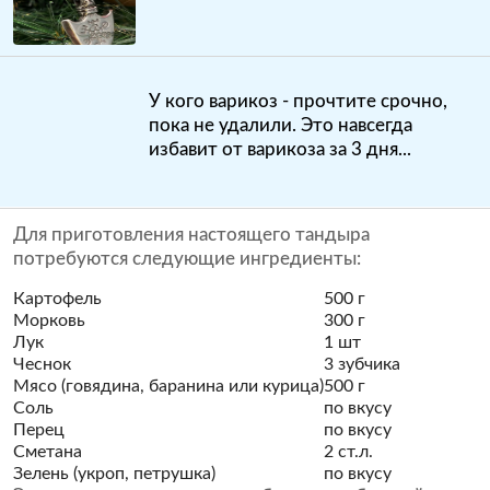
У кого варикоз - прочтите срочно,
пока не удалили. Это навсегда
избавит от варикоза за 3 дня...
Для приготовления настоящего тандыра
потребуются следующие ингредиенты:
Картофель
500 г
Морковь
300 г
Лук
1 шт
Чеснок
3 зубчика
Мясо (говядина, баранина или курица)
500 г
Соль
по вкусу
Перец
по вкусу
Сметана
2 ст.л.
Зелень (укроп, петрушка)
по вкусу