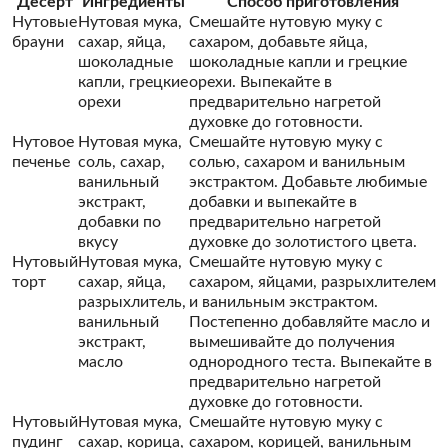
Десерт
Ингредиенты
Способ приготовления
Нутовые
Нутовая мука,
Смешайте нутовую муку с
брауни
сахар, яйца,
сахаром, добавьте яйца,
шоколадные
шоколадные капли и грецкие
капли, грецкие
орехи. Выпекайте в
орехи
предварительно нагретой
духовке до готовности.
Нутовое
Нутовая мука,
Смешайте нутовую муку с
печенье
соль, сахар,
солью, сахаром и ванильным
ванильный
экстрактом. Добавьте любимые
экстракт,
добавки и выпекайте в
добавки по
предварительно нагретой
вкусу
духовке до золотистого цвета.
Нутовый
Нутовая мука,
Смешайте нутовую муку с
торт
сахар, яйца,
сахаром, яйцами, разрыхлителем
разрыхлитель,
и ванильным экстрактом.
ванильный
Постепенно добавляйте масло и
экстракт,
вымешивайте до получения
масло
однородного теста. Выпекайте в
предварительно нагретой
духовке до готовности.
Нутовый
Нутовая мука,
Смешайте нутовую муку с
пудинг
сахар, корица,
сахаром, корицей, ванильным