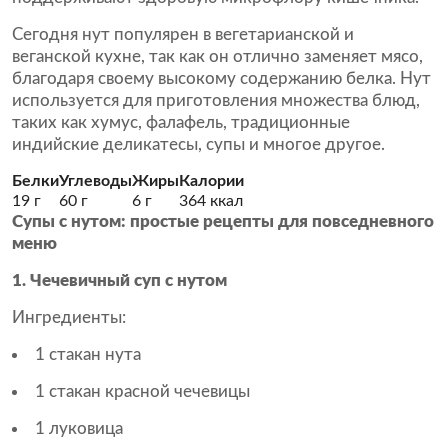
Сегодня нут популярен в вегетарианской и
веганской кухне, так как он отлично заменяет мясо,
благодаря своему высокому содержанию белка. Нут
используется для приготовления множества блюд,
таких как хумус, фалафель, традиционные
индийские деликатесы, супы и многое другое.
Белки
Углеводы
Жиры
Калории
19 г
60 г
6 г
364 ккал
Супы с нутом: простые рецепты для повседневного
меню
1. Чечевичный суп с нутом
Ингредиенты:
1 стакан нута
1 стакан красной чечевицы
1 луковица