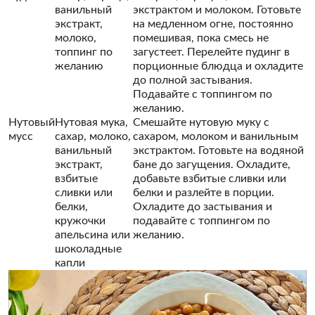
ванильный
экстрактом и молоком. Готовьте
экстракт,
на медленном огне, постоянно
молоко,
помешивая, пока смесь не
топпинг по
загустеет. Перелейте пудинг в
желанию
порционные блюдца и охладите
до полной застывания.
Подавайте с топпингом по
желанию.
Нутовый
Нутовая мука,
Смешайте нутовую муку с
мусс
сахар, молоко,
сахаром, молоком и ванильным
ванильный
экстрактом. Готовьте на водяной
экстракт,
бане до загущения. Охладите,
взбитые
добавьте взбитые сливки или
сливки или
белки и разлейте в порции.
белки,
Охладите до застывания и
кружочки
подавайте с топпингом по
апельсина или
желанию.
шоколадные
капли