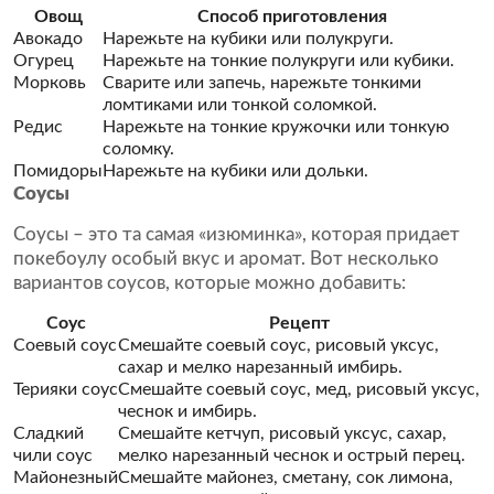
Овощ
Способ приготовления
Авокадо
Нарежьте на кубики или полукруги.
Огурец
Нарежьте на тонкие полукруги или кубики.
Морковь
Сварите или запечь, нарежьте тонкими
ломтиками или тонкой соломкой.
Редис
Нарежьте на тонкие кружочки или тонкую
соломку.
Помидоры
Нарежьте на кубики или дольки.
Соусы
Соусы – это та самая «изюминка», которая придает
покебоулу особый вкус и аромат. Вот несколько
вариантов соусов, которые можно добавить:
Соус
Рецепт
Соевый соус
Смешайте соевый соус, рисовый уксус,
сахар и мелко нарезанный имбирь.
Терияки соус
Смешайте соевый соус, мед, рисовый уксус,
чеснок и имбирь.
Сладкий
Смешайте кетчуп, рисовый уксус, сахар,
чили соус
мелко нарезанный чеснок и острый перец.
Майонезный
Смешайте майонез, сметану, сок лимона,