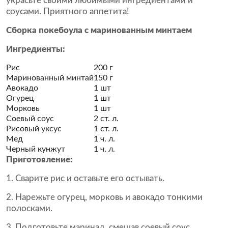
украсьте своими любимыми ингредиентами и
соусами. Приятного аппетита!
Сборка покебоула с маринованным минтаем
Ингредиенты:
Рис
200 г
Маринованный минтай
150 г
Авокадо
1 шт
Огурец
1 шт
Морковь
1 шт
Соевый соус
2 ст. л.
Рисовый уксус
1 ст. л.
Мед
1 ч. л.
Черный кунжут
1 ч. л.
Приготовление:
1. Сварите рис и оставьте его остывать.
2. Нарежьте огурец, морковь и авокадо тонкими
полосками.
3. Подготовьте маринад, смешав соевый соус,