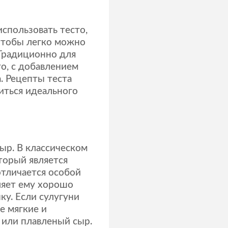
спользовать тесто,
чтобы легко можно
 Традиционно для
о, с добавлением
а. Рецепты теста
биться идеального
ыр. В классическом
торый является
тличается особой
ляет ему хорошо
ку. Если сулугуни
е мягкие и
 или плавленый сыр.