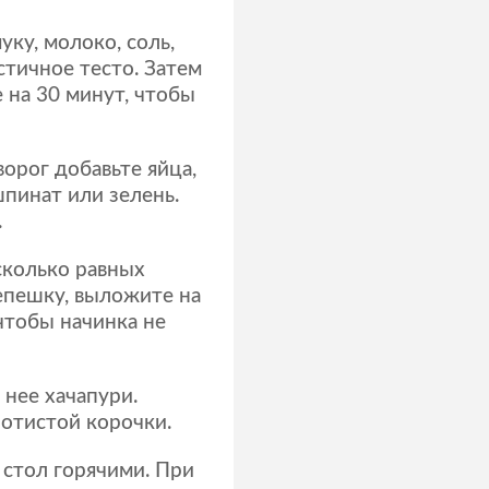
ку, молоко, соль,
стичное тесто. Затем
е на 30 минут, чтобы
ворог добавьте яйца,
пинат или зелень.
.
сколько равных
епешку, выложите на
 чтобы начинка не
 нее хачапури.
отистой корочки.
 стол горячими. При