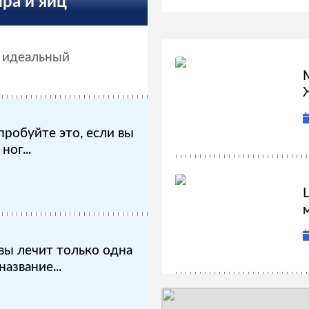
ра и яиц
пробуйте это, если вы
ог...
м
вы лечит только одна
азвание...