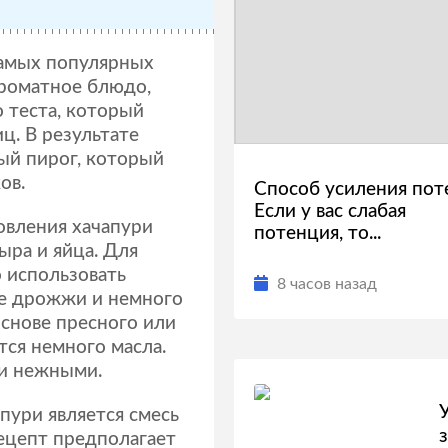
самых популярных
ароматное блюдо,
 теста, который
ц. В результате
ый пирог, который
ов.
Способ усиления пот
Если у вас слабая
овления хачапури
потенция, то...
ыра и яйца. Для
 использовать
8 часов назад
е дрожжи и немного
основе пресного или
тся немного масла.
 и нежными.
ури является смесь
рецепт предполагает