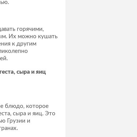
ью.
авать горячими,
ым. Их можно кушать
ения к другим
еликолепно
ей.
еста, сыра и яиц
ое блюдо, которое
ста, сыра и яиц. Это
ью Грузии и
транах.