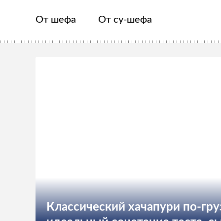
От шефа
От су-шефа
Классический хачапури по-гру