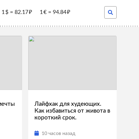
1
=
82.17
1
=
94.84
мечты
Лайфхак для худеющих.
Как избавиться от живота в
короткий срок.
10 часов назад