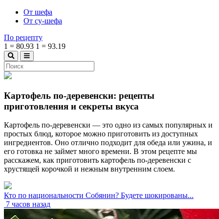
От шефа
От су-шефа
По рецепту
1
=
80.93
1
=
93.19
Картофель по-деревенски: рецепты
приготовления и секреты вкуса
Картофель по-деревенски — это одно из самых популярных и
простых блюд, которое можно приготовить из доступных
ингредиентов. Оно отлично подходит для обеда или ужина, и
его готовка не займет много времени. В этом рецепте мы
расскажем, как приготовить картофель по-деревенски с
хрустящей корочкой и нежным внутренним слоем.
Кто по национальности Собянин? Будете шокированы...
7 часов назад