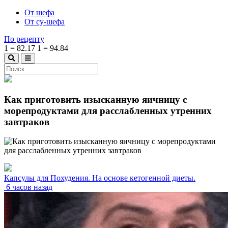
От шефа
От су-шефа
По рецепту
1
=
82.17
1
=
94.84
Как приготовить изысканную яичницу с
морепродуктами для расслабленных утренних
завтраков
Капсулы для Похудения. На основе кетогенной диеты.
6 часов назад