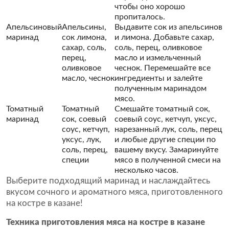
чтобы оно хорошо
пропиталось.
Апельсиновый
Апельсины,
Выдавите сок из апельсинов
маринад
сок лимона,
и лимона. Добавьте сахар,
сахар, соль,
соль, перец, оливковое
перец,
масло и измельченный
оливковое
чеснок. Перемешайте все
масло, чеснок
ингредиенты и залейте
полученным маринадом
мясо.
Томатный
Томатный
Смешайте томатный сок,
маринад
сок, соевый
соевый соус, кетчуп, уксус,
соус, кетчуп,
нарезанный лук, соль, перец
уксус, лук,
и любые другие специи по
соль, перец,
вашему вкусу. Замаринуйте
специи
мясо в полученной смеси на
несколько часов.
Выберите подходящий маринад и наслаждайтесь
вкусом сочного и ароматного мяса, приготовленного
на костре в казане!
Техника приготовления мяса на костре в казане