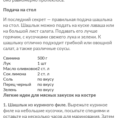
оно равномерно пропеклось.
Подача на стол
И последний секрет — правильная подача шашлыка
на стол. Шашлык можно подать на куске лаваша или
на большой лист салата. Подавать его лучше
горячим, с кусочками свежего лука и зелени. К
шашлыку отлично подходит грибной или овощной
салат, а также различные соусы.
Свинина
500 г
Лук
1 шт
Масло оливковое
2 ст. л
Сок лимона
2 ст. л
Соль
по вкусу
Перец черный
по вкусу
Зелень
по вкусу
Легкие идеи для мясных закусок на костре
1. Шашлык из куриного филе.
Вырежьте куриное
филе на небольшие кусочки, посыпьте специями и
оставьте на несколько часов для маринования. Затем