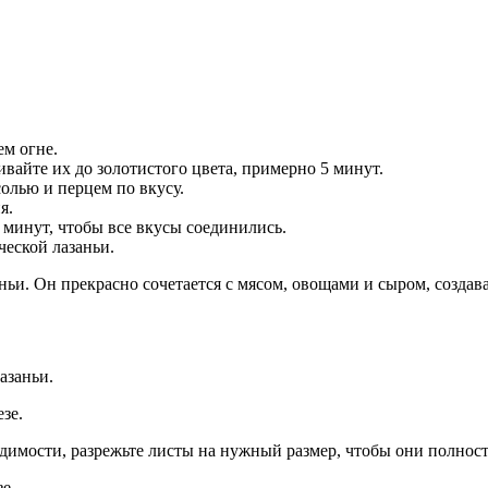
ем огне.
вайте их до золотистого цвета, примерно 5 минут.
солью и перцем по вкусу.
я.
5 минут, чтобы все вкусы соединились.
ческой лазаньи.
аньи. Он прекрасно сочетается с мясом, овощами и сыром, созда
азаньи.
зе.
ходимости, разрежьте листы на нужный размер, чтобы они полно
е.