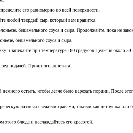
аспределите его равномерно по всей поверхности.
йте любой твердый сыр, который вам нравится.
 болоньезе, бешамельного соуса и сыра. Продолжайте, пока не за
оньезе, бешамельного соуса и сыра.
вку и запекайте при температуре 180 градусов Цельсия около 30-
перед подачей. Приятного аппетита!
ей немного остыть, чтобы легче было нарезать порции. После эт
реческую лазанью свежими травами, такими как петрушка или б
ом этого блюда и наслаждайтесь его красотой.