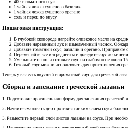
400 г томатного соуса
1 чайная ложка сушеного базилика
1 чайная ложка сушеного орегано
соль и перец по вкусу
Пошаговая инструкция:
В глубокой сковороде нагрейте оливковое масло на средн
Добавьте нарезанный лук и измельченный чеснок. Обжари
Добавьте томатный соус, базилик и орегано. Приправьте 
Перемешайте все ингредиенты и доведите соус до кипени
Уменьшите огонь и готовьте соус на слабом огне около 1
Готовый соус можно использовать для приготовления гре
Теперь у вас есть вкусный и ароматный соус для греческой лаз
Сборка и запекание греческой лазаньи
1. Подготовьте противень или форму для запекания греческой л
2. Начните смазывать дно противня тонким слоем соуса болонье
3. Разместите первый слой листов лазаньи на соусе. При необ
4. Нанесите на листы лазаньи равномерный слой соуса болоньез