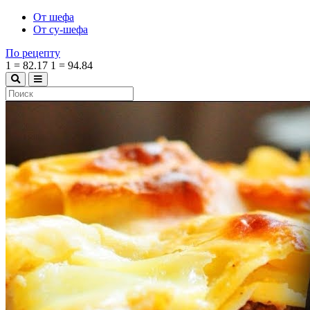
От шефа
От су-шефа
По рецепту
1
=
82.17
1
=
94.84