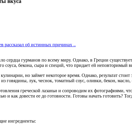
ты вкуса
в рассказал об истинных причинах ..
ло сердца гурманов по всему миру. Однако, в Греции существует
го соуса, бекона, сыра и специй, что придает ей неповторимый в
 кулинарии, но займет некоторое время. Однако, результат стои
з говядины, лук, чеснок, томатный соус, оливки, бекон, масло,
товления греческой лазаньи и сопроводим их фотографиями, что
нью и как довести ее до готовности. Готовы начать готовить? Тог
ющие ингредиенты: