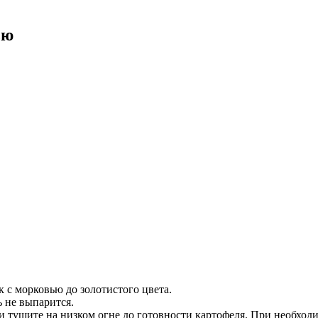
ью
к с морковью до золотистого цвета.
ь не выпарится.
 и тушите на низком огне до готовности картофеля. При необход