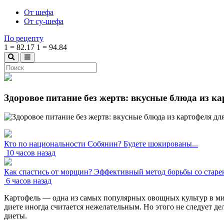
От шефа
От су-шефа
По рецепту
1
=
82.17
1
=
94.84
Здоровое питание без жертв: вкусные блюда из к
Кто по национальности Собянин? Будете шокированы...
10 часов назад
Как спастись от морщин? Эффективный метод борьбы со старен
6 часов назад
Картофель — одна из самых популярных овощных культур в мир
диете иногда считается нежелательным. Но этого не следует д
диеты.