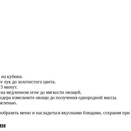
 на кубики.
е лук до золотистого цвета.
 5 минут.
 на медленном огне до мягкости овощей.
ндера измельчите овощи до получения однородной массы.
зеленью.
ообразить меню и насладиться вкусными блюдами, сохраняя при э
ми