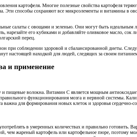
товления картофеля. Многие полезные свойства картофеля теряю
а. Эти способы сохраняют все микроэлементы и витамины в ово
ьные салаты с овощами и зеленью. Они могут быть идеальным л
ь, нарезайте его кубиками и добавляйте оливковое масло, сок л
олгарский перец.
цион при соблюдении здоровой и сбалансированной диеты. Следу
нут настоящей находкой для людей, следящих за своим питанием
ва и применение
у и пищевые волокна. Витамин C является мощным антиоксидан
 правильного функционирования мозга и нервной системы. Кали
а важна для формирования новых клеток и здоровья сердечно-с
употреблять в умеренных количествах и правильно готовить. Ва
й, чем жареный картофель или картофельное пюре, поэтому може