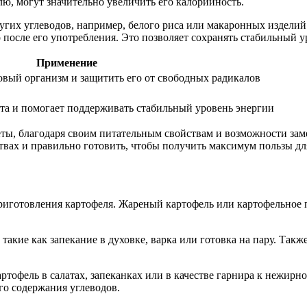
ю, могут значительно увеличить его калорийность.
угих углеводов, например, белого риса или макаронных изделий
 после его употребления. Это позволяет сохранять стабильный у
Применение
овый организм и защитить его от свободных радикалов
та и помогает поддерживать стабильный уровень энергии
ты, благодаря своим питательным свойствам и возможности зам
вах и правильно готовить, чтобы получить максимум пользы для
риготовления картофеля. Жареный картофель или картофельное 
такие как запекание в духовке, варка или готовка на пару. Такж
ртофель в салатах, запеканках или в качестве гарнира к нежирно
го содержания углеводов.