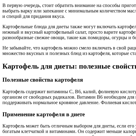
В первую очередь, стоит обратить внимание на способы приго
выбрать варку или запекание с минимальным количеством масл
и специй для придания вкуса.
Картофельные блюда для диеты также могут включать картофел
нежный и вкусный картофельный салат, просто варите картофел
разнообразные свежие овощи, такие как помидоры, огурцы и б
Не забывайте, что картофель можно смело включать в свой ра
множество вкусных и полезных блюд из картофеля, которые ста
Картофель для диеты: полезные свойст
Полезные свойства картофеля
Картофель содержит витамины C, B6, калий, фолиевую кислот
организм от свободных радикалов. Витамин B6 необходим для
поддерживать нормальное кровяное давление. Фолиевая кислот
Применение картофеля в диете
Картофель может быть отличным выбором для диеты, если его 
богатым клетчаткой и витаминами. Он содержит меньше калори