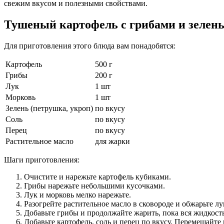
свежим вкусом и полезными свойствами.
Тушеный картофель с грибами и зелен
Для приготовления этого блюда вам понадобятся:
Картофель
500 г
Грибы
200 г
Лук
1 шт
Морковь
1 шт
Зелень (петрушка, укроп)
по вкусу
Соль
по вкусу
Перец
по вкусу
Растительное масло
для жарки
Шаги приготовления:
Очистите и нарежьте картофель кубиками.
Грибы нарежьте небольшими кусочками.
Лук и морковь мелко нарежьте.
Разогрейте растительное масло в сковороде и обжарьте лу
Добавьте грибы и продолжайте жарить, пока вся жидкост
Добавьте картофель, соль и перец по вкусу. Перемешайте