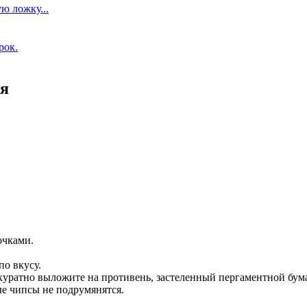
ю ложку...
рок.
ля
очками.
по вкусу.
уратно выложите на противень, застеленный пергаментной бум
ые чипсы не подрумянятся.