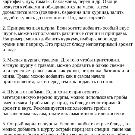
картофель, лук, томаты, баклажаны, перец и др. Овощи
режутся кубиками и обжариваются на масле, затем
добавляется мясо (говядина, баранина или курица), залить
водой и тушить до готовности. Подавать горячей.
2. Приправленная шурпа. Если хотите добавить особый вкус
шурпе, можно использовать различные специи и приправы.
Например, можно добавить куркуму, имбирь, кориандр,
кумин или паприку. Это придаст блюду неповторимый аромат
и вкус.
3. Мясная шурпа с травами. Для того чтобы приготовить
мясную шурпу с травами, можно добавить в блюдо свежие
или сушеные травы, такие как укроп, петрушка, базилик или
кинза. Травы можно добавить как в самом начале
приготовления, так и перед тем как подавать на стол.
4. Шурпа с грибами. Если хотите приготовить
вегетарианскую версию шурпы, можно использовать грибы
вместо мяса. Грибы могут придать блюду неповторимый
аромат и вкус. Рекомендуется использовать грибы с
насыщенным вкусом, такие как шампиньоны или лисички.
5. Острый вариант шурпы. Если вы любите острые блюда, то
можно добавить в шурпу острый перец или специи, такие как
чили или кайенский перец. Острая шурпа отлично подойдет