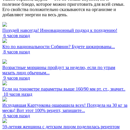
полезное блюдо, которое можно приготовить для всей семьи.
Его свойства положительно сказываются на организме и
добавляют энергии на весь день.
Похудей навсегда! Инновационный подход к похудению!
6 часов назад
Кто по национальности Собянин? Будете шокированы...
8 часов назад
Возрастные морщины пройдут за неделю, если по утрам
мазать лицо обычным...
9 часов назад
Если на тонометре параметры выше 160/90 мм рт. ст., значит..
10 часов назад
Исхудавшая Картункова ошарашила всех! Похудела на 30 кг за
месяц! Вот этот 100% рецепт, запишите...
6 часов назад
59-летняя женщина с детским лицом поделилась рецептом