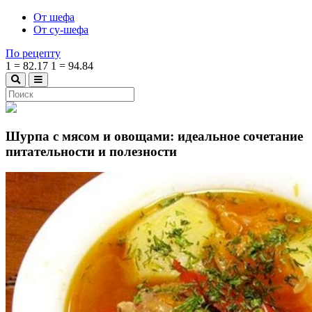
От шефа
От су-шефа
По рецепту
1
=
82.17
1
=
94.84
Шурпа с мясом и овощами: идеальное сочетание
питательности и полезности