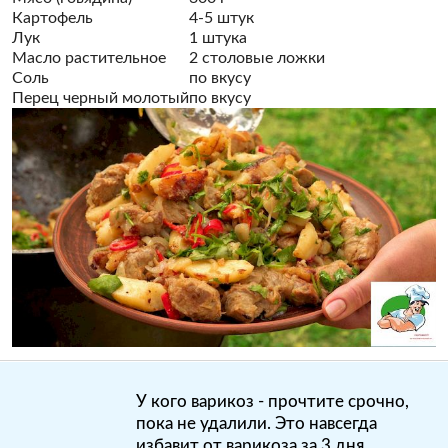
Картофель
4-5 штук
Лук
1 штука
Масло растительное
2 столовые ложки
Соль
по вкусу
Перец черный молотый
по вкусу
У кого варикоз - прочтите срочно,
пока не удалили. Это навсегда
избавит от варикоза за 3 дня...