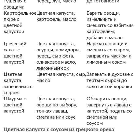
тушеная с
перец, лук, масло
до готовности
овощами
Картофельное
Цветная капуста,
Варить овощи,
пюре с
картофель, масло
измельчить и
цветной
смешать со взбитым
капустой
картофелем,
добавить масло
Греческий
Цветная капуста,
Нарезать овощи и
салат с
огурцы, помидоры,
смешать со сыром,
цветной
перец, сыр фета,
заправить маслом и
капустой
оливковое масло,
лимонным соком
лимонный сок
Цветная
Цветная капуста, сыр,
Запекать в духовке с
капуста
масло
тертым сыром до
запеченная с
золотистой корочки
сыром
Шаурма с
Цветная капуста,
Обжарить овощи,
цветной
овощи по выбору,
завернуть в лаваш с
капустой
тонкая лаваш,
капустой, подать со
сметана или соус
сметаной или
соусом
Цветная капуста с соусом из грецкого ореха