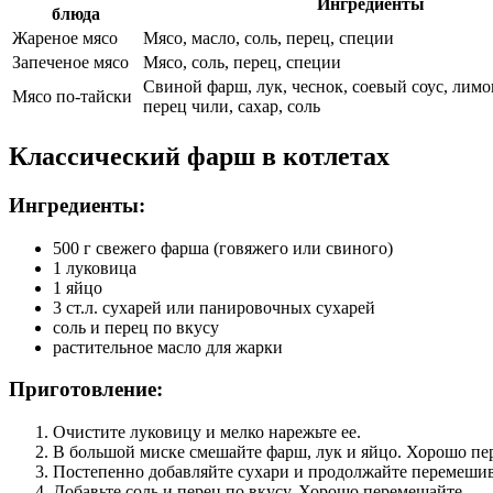
Ингредиенты
блюда
Жареное мясо
Мясо, масло, соль, перец, специи
Запеченое мясо
Мясо, соль, перец, специи
Свиной фарш, лук, чеснок, соевый соус, лим
Мясо по-тайски
перец чили, сахар, соль
Классический фарш в котлетах
Ингредиенты:
500 г свежего фарша (говяжего или свиного)
1 луковица
1 яйцо
3 ст.л. сухарей или панировочных сухарей
соль и перец по вкусу
растительное масло для жарки
Приготовление:
Очистите луковицу и мелко нарежьте ее.
В большой миске смешайте фарш, лук и яйцо. Хорошо пе
Постепенно добавляйте сухари и продолжайте перемешива
Добавьте соль и перец по вкусу. Хорошо перемешайте.