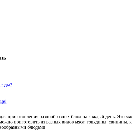
ень
везды?
яце!
для приготовления разнообразных блюд на каждый день. Это мяс
ожно приготовить из разных видов мяса: говядины, свинины, ку
знообразными блюдами.