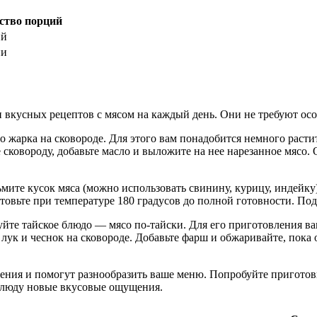
ство порций
ий
ии
 и вкусных рецептов с мясом на каждый день. Они не требуют о
жарка на сковороде. Для этого вам понадобится немного растит
те сковороду, добавьте масло и выложите на нее нарезанное мясо.
ьмите кусок мяса (можно использовать свинину, курицу, индейку
Готовьте при температуре 180 градусов до полной готовности. П
уйте тайское блюдо — мясо по-тайски. Для его приготовления ва
ук и чеснок на сковороде. Добавьте фарш и обжаривайте, пока он
ения и помогут разнообразить ваше меню. Попробуйте приготови
блюду новые вкусовые ощущения.