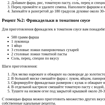
Добавьте фарш, рис, томатную пасту, соль, перец и специ
Перец промойте и удалите семена. Наполните фаршом и 
Запекайте в разогретой до 180 градусов духовке около 30
Рецепт №2: Фрикадельки в томатном соусе
Для приготовления фрикаделек в томатном соусе вам понадобят
500 грамм фарша
1 луковица
1 яйцо
3 столовые ложки панировочных сухарей
2 столовые ложки томатной пасты
Соль, перец, специи по вкусу
Шаги приготовления:
Лук мелко нарежьте и обжарьте на сковороде до золотисто
В большой миске смешайте фарш с луком, яйцом, паниро
Сформируйте фрикадельки размером с кулак и обжарьте на
В отдельной кастрюле смешайте томатную пасту с водой,
Тушите на низком огне под закрытой крышкой около 20-3
С помощью фарша можно приготовить множество других вкусны
собственные идеальные рецепты.