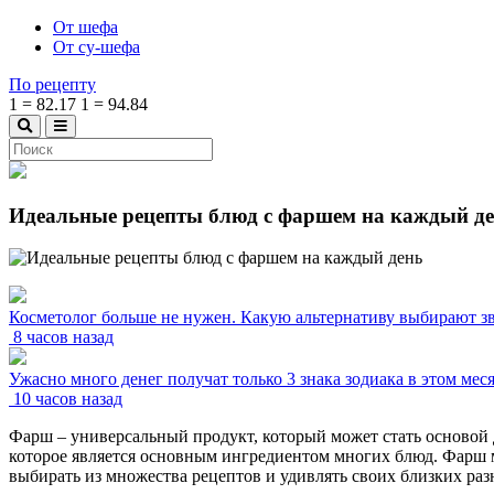
От шефа
От су-шефа
По рецепту
1
=
82.17
1
=
94.84
Идеальные рецепты блюд с фаршем на каждый д
Косметолог больше не нужен. Какую альтернативу выбирают з
8 часов назад
Ужасно много денег получат только 3 знака зодиака в этом мес
10 часов назад
Фарш – универсальный продукт, который может стать основой 
которое является основным ингредиентом многих блюд. Фарш м
выбирать из множества рецептов и удивлять своих близких ра